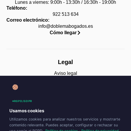
Lunes a viernes: 9:00h - 13:30h / 16:30h - 19:00h
Teléfono:
922 513 634
Correo electrónico:
info@doblemabogados.es
Cómo llegar
Legal
Aviso legal
Política de privacidad
Política de cookies (UE)
RGPD/GDPR
Accesibilidad
Usamos cookies
Utilizamos cookies para analizar nuestros servicios y mostrarte
contenido relevante. Puedes aceptar, configurar o rechazar su
uso según el RGPD.
Política de cookies
·
Política de privacidad
·